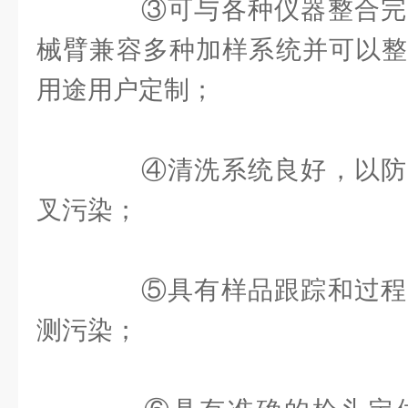
③可与各种仪器整合完
械臂兼容多种加样系统并可以整
用途用户定制；
④清洗系统良好，以防
叉污染；
⑤具有样品跟踪和过程
测污染；