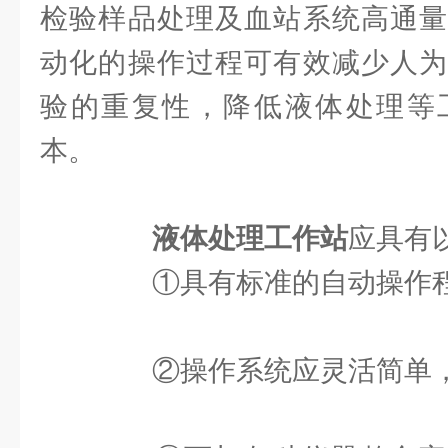
检验样品处理及血站系统高通量
动化的操作过程可有效减少人为
验的重复性，降低液体处理等
本。
液体处理工作站
应具有
①具有标准的自动操作
②操作系统应灵活简单，