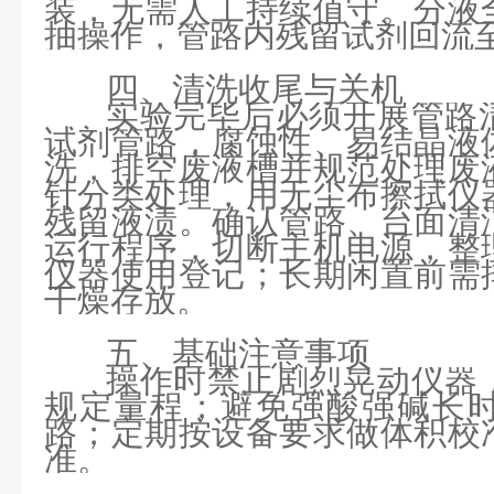
装，无需人工持续值守。分液
抽操作，管路内残留试剂回流
四、清洗收尾与关机
实验完毕后必须开展管路
试剂管路，腐蚀性、易结晶液
洗，排空废液槽并规范处理废
针分类处理，用无尘布擦拭仪
残留液渍。确认管路、台面清
运行程序，切断主机电源，整
仪器使用登记；长期闲置前需
干燥存放。
五、基础注意事项
操作时禁止剧烈晃动仪器
规定量程；避免强酸强碱长
路；定期按设备要求做体积校
准。