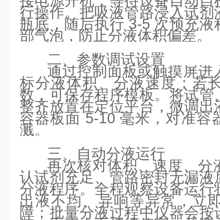
接电源开机，等待设备自动自
行操作。把吸液管路浸入试剂
瓶底，随后执行
3-5 次预充
部气泡，防止分液体积偏差。
二、参数调试设置
通过控制面板或触摸屏进
标分液体积、分液速度；若
数，可保存程序模板。将
试管
整齐放置在定位平台，微调出
容器板面
5-10 毫米，对准
溅。
三、自动分液运行
再次核对体积、速度、分
认试剂充足、管路密封无漏液
分液程序。全程观察设备运行
出液不均、异响等异常，立
障；批量分液过程中仪器会按